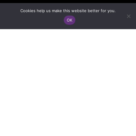
Cookies help us make this website better for you.
OK
Contact
Please call us with any questions about the
event and what partnership is available. We
would be happy to send you more information.
We do offer individual partnership if required.
We are looking forward to meeting you!
EVENTMANAGEMENT
Phone